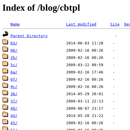
Index of /blog/cbtpl
Name
Last modified
Size
De
Parent Directory
03/
06/
2b/
5c/
6a/
6f/
9c/
36/
37/
40/
44/
45/