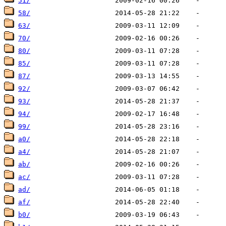
51/
58/
63/
70/
80/
85/
87/
92/
93/
94/
99/
a0/
a4/
ab/
ac/
ad/
af/
b0/