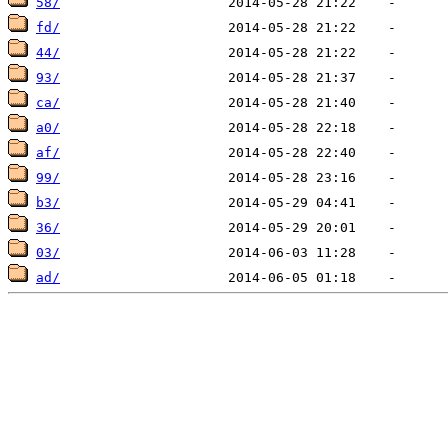
58/
fd/
44/
93/
ca/
a0/
af/
99/
b3/
36/
03/
ad/