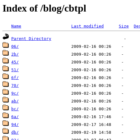
Index of /blog/cbtpl
Name
Last modified
Size
De
Parent Directory
06/
2b/
45/
51/
6f/
70/
9c/
ab/
bc/
6a/
94/
db/