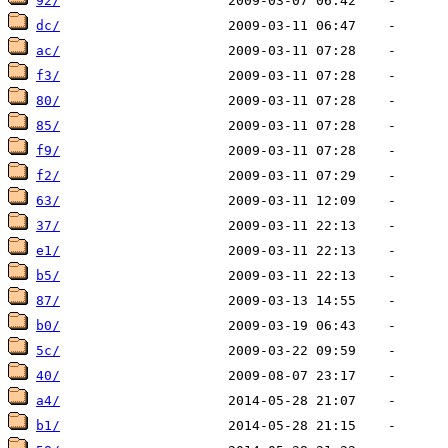
92/
dc/
ac/
f3/
80/
85/
f9/
f2/
63/
37/
e1/
b5/
87/
b0/
5c/
40/
a4/
b1/