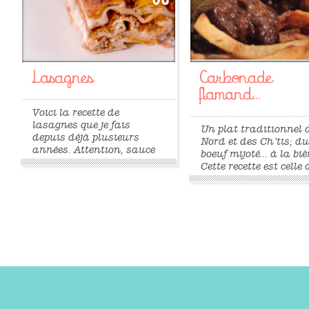
Lasagnes
Carbonade
flamand...
Voici la recette de
lasagnes que je fais
Un plat traditionnel 
depuis déjà plusieurs
Nord et des Ch’tis; d
années. Attention, sauce
boeuf mijoté… à la biè
tomate maison
Cette recette est celle 
obligatoire! (voir la
mon papa ! Ce plat a
recette de sauce tomate
toujours beaucoup de
ici) Vous trouverez
succès. Pour 3/4
également une recette de
personnes Prévoir à 
sauce béchamel qui sert à
près 20 minutes de
la confection de ces
préparation et 4h de
lasagnes. 500 g de bœuf
cuisson. 800 g de ba
haché une boîte...
»
»
côte de boeuf...