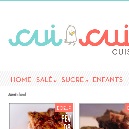
HOME
SALÉ
»
SUCRÉ
»
ENFANTS
Accueil
»
boeuf
BOEUF
FÉV
08