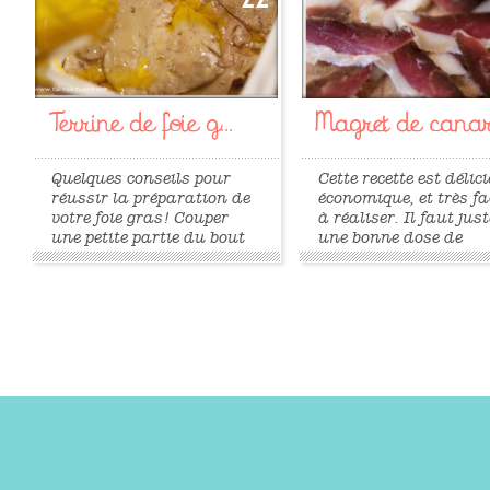
Terrine de foie g...
Magret de canard
Quelques conseils pour
Cette recette est délic
réussir la préparation de
économique, et très fa
votre foie gras! Couper
à réaliser. Il faut just
une petite partie du bout
une bonne dose de
le plus pointu de chaque
patience pour les 3
lobe du foie (environ
semaines de séchage.
2cm). Faire dégorger le
magret est idéal en t
foie une nuit au
à l’apéritif ou pour g
réfrigérateur dans un
une salade composée.
grand volume d’eau salée
trouvé cette recette su
(environ 1 cuillère à
blog Cuisine...
soupe pour 3L...
»
»