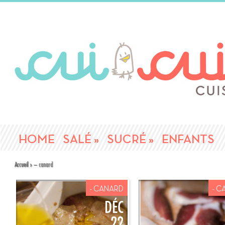
HOME
SALÉ
»
SUCRÉ
»
ENFANTS
Accueil
»
– canard
- CANARD
- 
DÉC
22