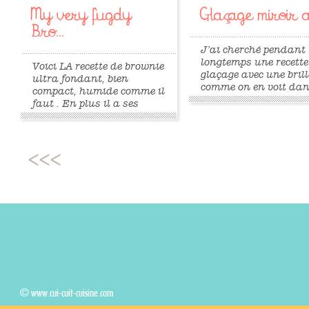
My very fugdy
Glaçage miroir a
Bro...
J’ai cherché pendant
longtemps une recette
Voici LA recette de brownie
glaçage avec une bril
ultra fondant, bien
comme on en voit dan
compact, humide comme il
vitrines de certains
faut . En plus il a ses
patissiers, un glaçag
belles craquelures si
brillant où l’on peut v
caractéristiques. Cette
son reflet. Après bea
recette est fruit de longues
d’essais vains, j’ai en
recherches sur le brownie
trouvé une recette qui
parfait. Pour moi, c’est lui
semble...
! Mais attention à bien
respecter la cuisson ! 225
g...
»
»
© www.cui-cuit-cuisine.com