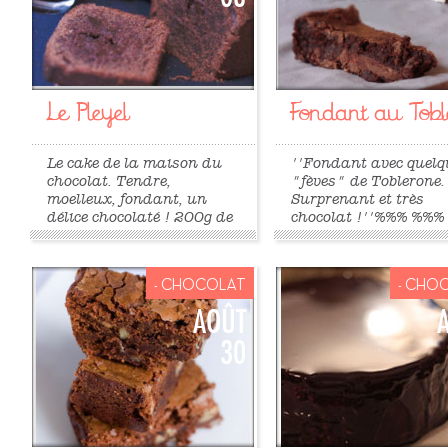
Le Pleyel
Fondant au Toble
Le cake de la maison du
''Fondant avec quelq
chocolat. Tendre,
"fèves" de Toblerone.
moelleux, fondant, un
Surprenant et très
délice chocolaté ! 200g de
chocolat !''%%% %%%
chocolat noir 70% 90g de
((/blog/public/fondan
beurre doux 90g de beurre
6|C))%%%
demi-sel 5 oeufs (jaunes
- CHOCOLAT
- CHO
et blancs séparés) 200g
de sucre glace 75g de
AOÛT
poudre d’amandes 100g
30
de farine 20g de sucre en
poudre ...
»
»