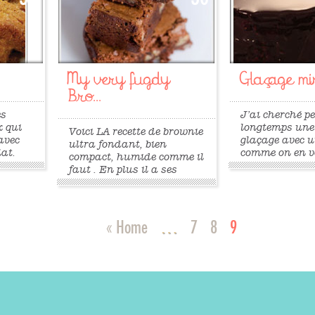
My very fugdy
Glaçage mir
Bro...
es
J’ai cherché 
x qui
longtemps une 
Voici LA recette de brownie
avec
glaçage avec u
ultra fondant, bien
lat.
comme on en v
compact, humide comme il
 g de
vitrines de ce
faut . En plus il a ses
de
patissiers, un
belles craquelures si
et de
brillant où l’o
caractéristiques. Cette
ée de
son reflet. Ap
recette est fruit de longues
vure 1
d’essais vains,
recherches sur le brownie
« Home
…
7
8
9
e 2
trouvé une rece
parfait. Pour moi, c’est lui
iel ou
semble...
! Mais attention à bien
»
»
respecter la cuisson ! 225
g...
»
»