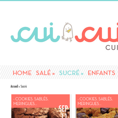
HOME
SALÉ
»
SUCRÉ
»
ENFANTS
Accueil
»
Sucré
- COOKIES, SABLÉS,
- COOKIES, SABLÉS,
MERINGUES...
MERINGUES...
SEP
11