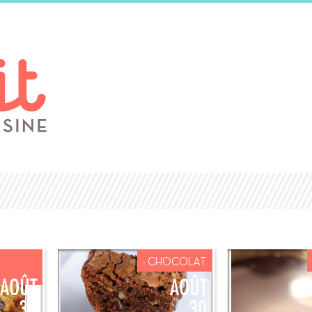
- CHOCOLAT
AOÛT
AOÛT
30
30