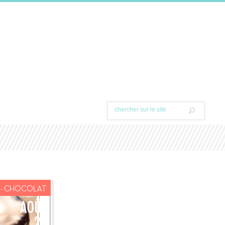
- CHOCOLAT
AOÛT
28