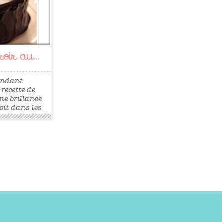
oir au...
pendant
recette de
ne brillance
oit dans les
rtains
 glaçage
n peut voir
rès beaucoup
 j’ai enfin
tte qui
»
»