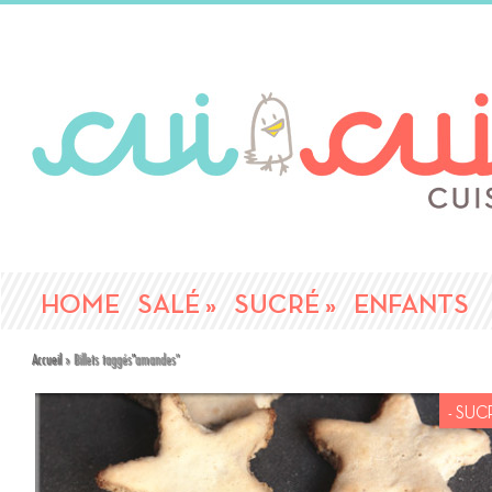
HOME
SALÉ
»
SUCRÉ
»
ENFANTS
Accueil
»
Billets taggés
"
amandes"
- SUC