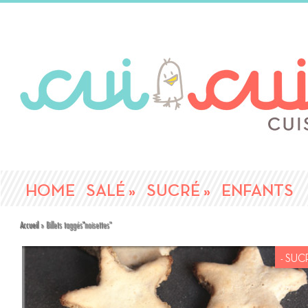
HOME
SALÉ
»
SUCRÉ
»
ENFANTS
Accueil
»
Billets taggés
"
noisettes"
- SUC