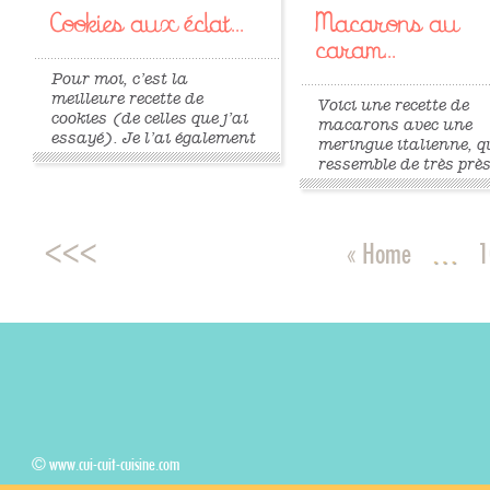
Cookies aux éclat...
Macarons au
caram...
Pour moi, c’est la
meilleure recette de
Voici une recette de
cookies (de celles que j’ai
macarons avec une
essayé). Je l’ai également
meringue italienne, q
testée avec des pépites de
ressemble de très près
chocolat blanc et un
recette de Christophe
mélange noix/noisettes…
Felder. J’ai une préfé
succulent ! Pour environ
pour cette meringue ca
20 cookies : 115 g de
trouve que la mering
« Home
…
1
beurre mou 2 pincées de
française donne une
sel 180 g de...
»
»
préparation plus liqu
et que donc, mes coqu
s’étalent...
© www.cui-cuit-cuisine.com