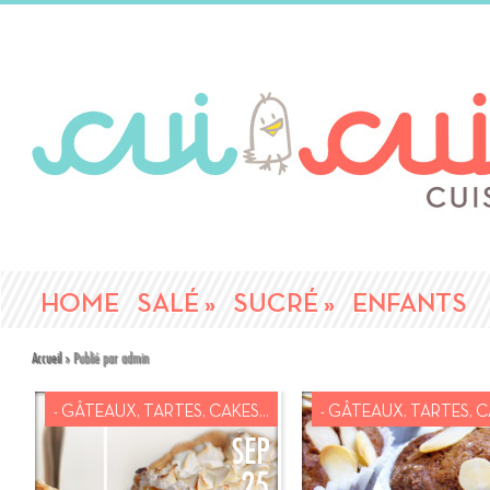
HOME
SALÉ
»
SUCRÉ
»
ENFANTS
Accueil
»
Publié par admin
- GÂTEAUX, TARTES, CAKES...
- GÂTEAUX, TARTES, CA
SEP
25