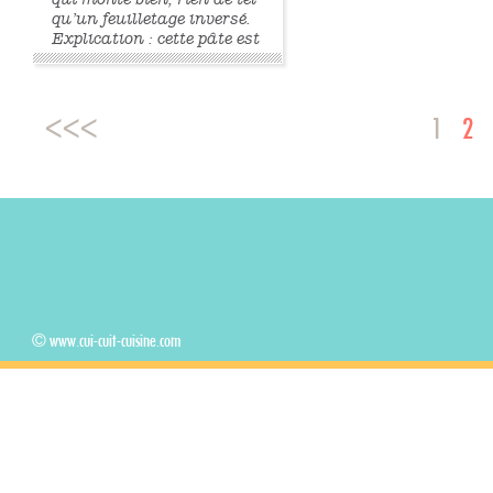
qu’un feuilletage inversé.
Explication : cette pâte est
conçue à l’envers : au lieu
que la détrempe englobe le
beurre, c’est le beurre qui
englobe la détrempe. Plus
1
2
de couches de beurre donc,
et une pâte...
»
»
© www.cui-cuit-cuisine.com