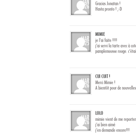
JAN
Gracias Jonatan !
26
Hasta pronto ! ;-D
MIMIE
MAR
je l’ai faite !!!!
25
j’ai servi la tarte avec à c
pamplemousse rouge. c’était
CUI CUIT !
MAR
Merci Mimie !
26
A bientôt pour de nouvelles
LOLO
MAR
mimie vient de me reporter u
26
j’ai bien aimé
j’en demande encore!!!