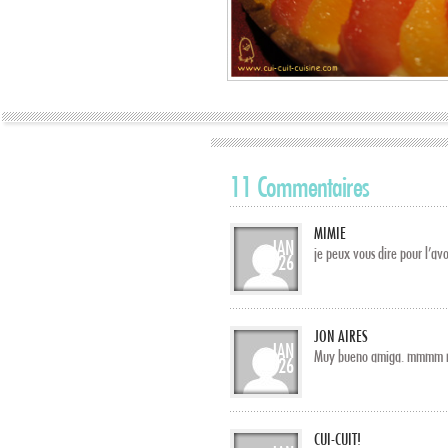
11 Commentaires
MIMIE
JAN
je peux vous dire pour l’avo
26
JON AIRES
JAN
Muy bueno amiga. mmm
26
CUI-CUIT!