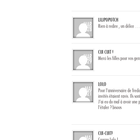
LILIPOPOTCH
MAR
Rien à redire , un délice 
28
CUI CUIT !
MAR
Merci les filles pour vos ge
29
LOLO
MAI
Pour l’anniversaire de fredo
21
invités étaient ravis. Ils son
J’ai eu du mal à avoir une 
l’étaler ? bisous
CUI-CUIT!
MAI
Coucou Lolo !