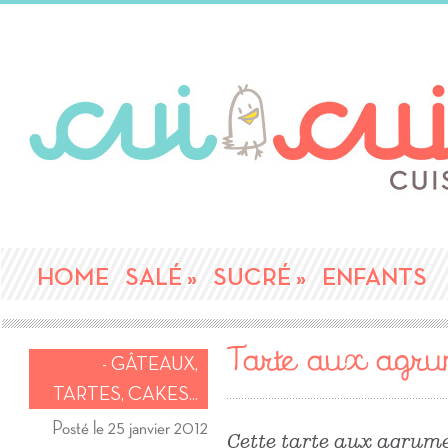
HOME
SALÉ
»
SUCRÉ
»
ENFANTS
Tarte aux agru
- GÂTEAUX,
TARTES, CAKES...
Posté le 25 janvier 2012
Cette tarte aux agrume