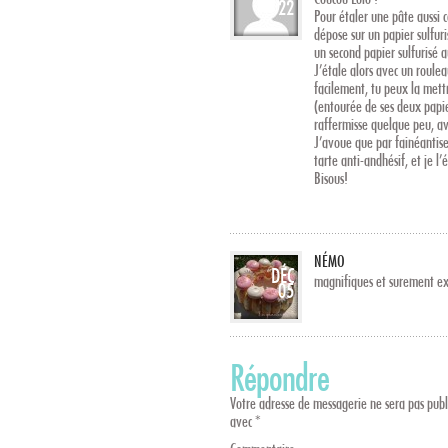
22
Pour étaler une pâte aussi c
dépose sur un papier sulfuri
un second papier sulfurisé a
J’étale alors avec un roulea
facilement, tu peux la mett
(entourée de ses deux papier
raffermisse quelque peu, av
J’avoue que par fainéantise
tarte anti-andhésif, et je l
Bisous!
NÉMO
DÉC
magnifiques et surement exq
05
Répondre
Votre adresse de messagerie ne sera pas publ
avec
*