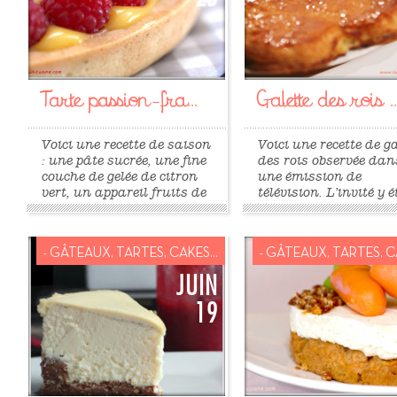
Tarte passion-fra...
Galette des rois ..
Voici une recette de saison
Voici une recette de g
: une pâte sucrée, une fine
des rois observée dan
couche de gelée de citron
une émission de
vert, un appareil fruits de
télévision. L’invité y é
la passion travaillée
Yann Brys, Chef Pâti
comme un lemon curd, le
et Chargé de Création
tout recouvert de
Pâtisserie pour Dallo
- GÂTEAUX, TARTES, CAKES...
- GÂTEAUX, TARTES, CA
framboises fraîches. Pour
Il nous a livré sa rece
6 personnes Préparation
de galette des rois à 
JUIN
du « Passion Curd » : 5
framboise et au yuzu.
19
gros oeufs 35cL de jus de
yuzu est un petit
la...
agrume...
»
»