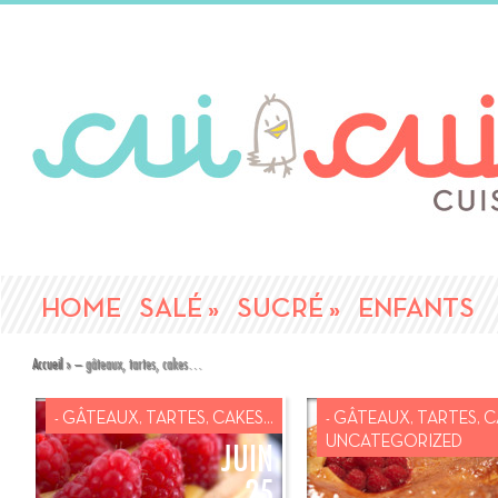
HOME
SALÉ
»
SUCRÉ
»
ENFANTS
Accueil
»
– gâteaux, tartes, cakes…
- GÂTEAUX, TARTES, CAKES...
- GÂTEAUX, TARTES, CA
UNCATEGORIZED
JUIN
25