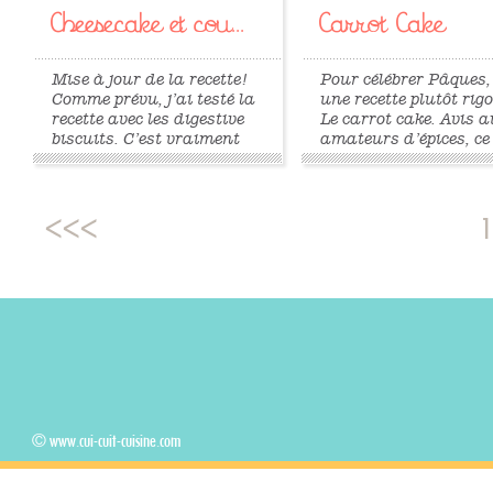
Cheesecake et cou...
Carrot Cake
Mise à jour de la recette!
Pour célébrer Pâques, 
Comme prévu, j’ai testé la
une recette plutôt rigo
recette avec les digestive
Le carrot cake. Avis 
biscuits. C’est vraiment
amateurs d’épices, ce
très bon. J’en ai profité
gâteau est un petit pl
pour apporter quelques
doux et sucré grâce 
changements. Important,
carottes qu’il contient
cette recette nécessite un
est recouvert d’un gl
1
moule à charnière (ou à
façon cheesecake. Po
fond amovible) de 16 à
personnes Préparation 
18cm. Ce...
»
»
© www.cui-cuit-cuisine.com