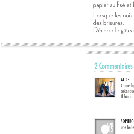
papier sulfisé et l
Lorsque les noix 
des brisures.
Décorer le gâteau
2 Commentaires
ALICE
AOÛT
Ca me fai
18
cakes qu
Il faudra
SOPHRO
AVR
une belle
13