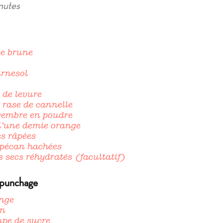
nutes
se brune
urnesol
é de levure
é rase de cannelle
gembre en poudre
 d’une demie orange
es râpées
 pécan hachées
s secs réhydratés (facultatif)
 punchage
ange
on
upe de sucre