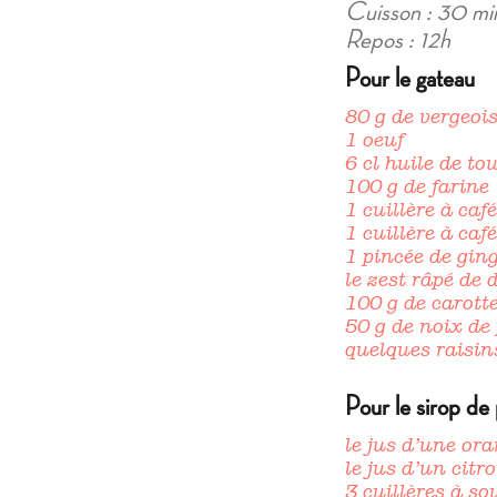
Cuisson : 30 mi
Repos : 12h
Pour le gateau
80 g de vergeoi
1 oeuf
6 cl huile de to
100 g de farine
1 cuillère à caf
1 cuillère à caf
1 pincée de gin
le zest râpé de
100 g de carott
50 g de noix de
quelques raisin
Pour le sirop de
le jus d’une or
le jus d’un citr
3 cuillères à so