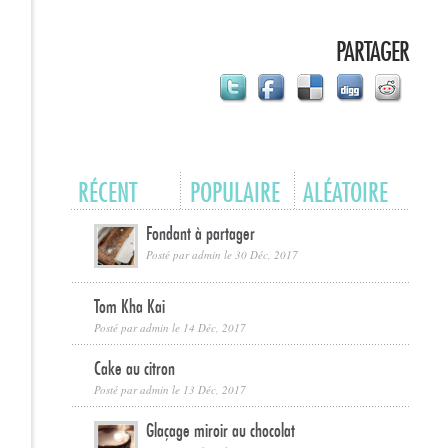
PARTAGER
RÉCENT
POPULAIRE
ALÉATOIRE
Fondant à partager
Posté par
admin
le 30 Déc, 2017
Tom Kha Kai
Posté par
admin
le 14 Déc, 2017
Cake au citron
Posté par
admin
le 13 Déc, 2017
Glaçage miroir au chocolat