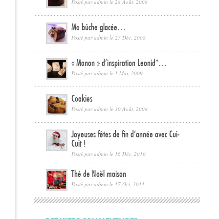
Posté par
admin
le 28 Août, 2008
Ma bûche glacée…
Posté par
admin
le 27 Déc, 2008
« Manon » d’inspiration Leonid*…
Posté par
admin
le 1 Mar, 2009
Cookies
Posté par
admin
le 30 Août, 2008
Joyeuses fêtes de fin d’année avec Cui-
Cuit !
Posté par
admin
le 16 Déc, 2010
Thé de Noël maison
Posté par
admin
le 17 Oct, 2011