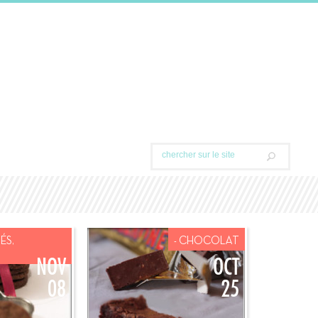
ÉS,
- CHOCOLAT
NOV
OCT
08
25