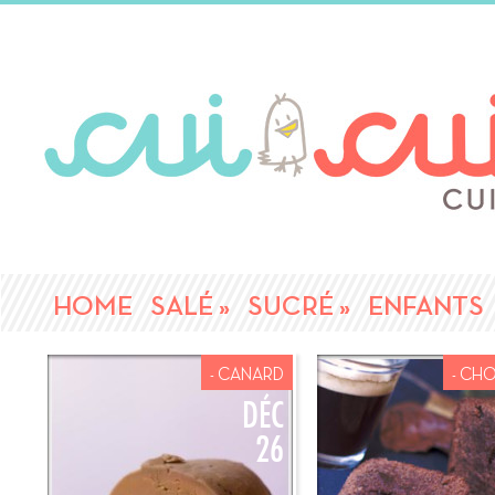
HOME
SALÉ
»
SUCRÉ
»
ENFANTS
- CANARD
- CH
DÉC
26