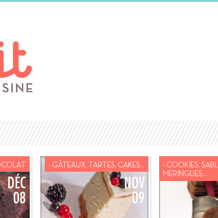
OCOLAT
- GÂTEAUX, TARTES, CAKES...
- COOKIES, SABL
MERINGUES...
DÉC
NOV
08
09