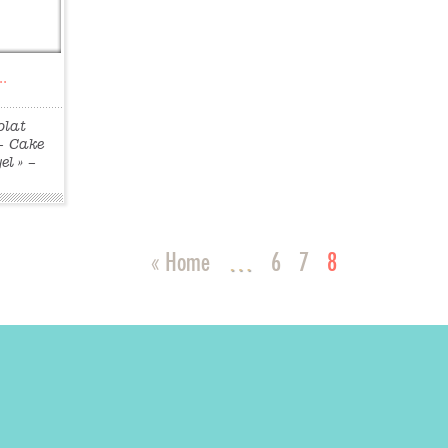
.
olat
– Cake
el » –
and au
 au
maman
« Home
…
6
7
8
rone –
.
»
»