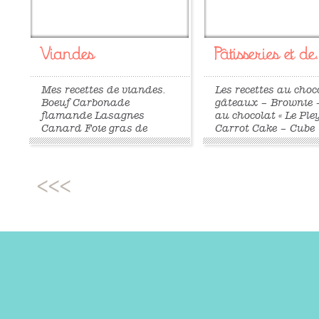
Viandes
Pâtisseries et de..
Mes recettes de viandes.
Les recettes au choc
Boeuf Carbonade
gâteaux – Brownie 
flamande Lasagnes
au chocolat « Le Pley
Canard Foie gras de
Carrot Cake – Cube
canard confit Magret de
croustillant gourm
canard séché maison
chocolat et caramel
Terrine de foie gras Poulet
fondant – Fondant
Poulet au curry vert et lait
chocolat de belle-
de coco Veau Blanquette
– Fondant au Toble
de...
Petits coulants au..
»
»