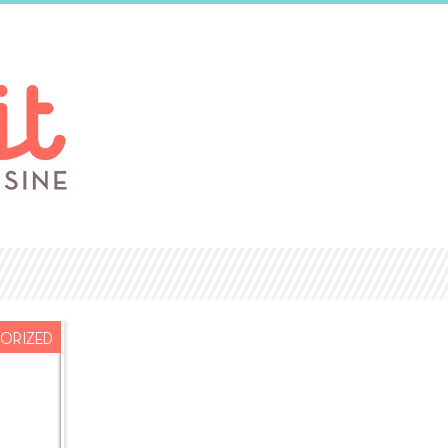
ORIZED
AOÛT
28