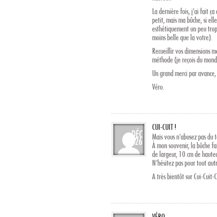
La dernière fois, j’ai fait 
petit, mais ma bûche, si ell
esthétiquement un peu trop 
moins belle que la votre).
Recueillir vos dimensions 
méthode (je reçois du monde
Un grand merci par avance,
Véro.
CUI-CUIT !
DÉC
Mais vous n’abusez pas du t
26
À mon souvenir, la bûche 
de largeur, 10 cm de hauteu
N’hésitez pas pour tout aut
A très bientôt sur Cui-Cuit-
VÉRO