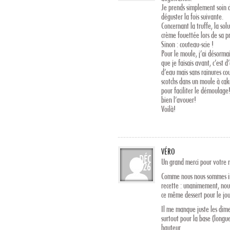
Je prends simplement soin d
déguster la fois suivante.
Concernant la truffe, la sol
crème fouettée lors de sa pr
Sinon : couteau-scie !
Pour le moule, j’ai désorma
que je faisais avant, c’est d
d’eau mais sans rainures co
scotchs dans un moule à cak
pour faciliter le démoulage
bien l’avouer!
Voilà!
VÉRO
DÉC
Un grand merci pour votre 
26
Comme nous nous sommes in
recette : unanimement, nou
ce même dessert pour le jo
Il me manque juste les dime
surtout pour la base (longue
hauteur.