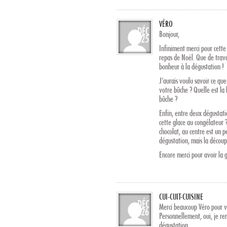
VÉRO
DÉC
Bonjour,
25
Infiniment merci pour cette 
repas de Noël. Que de trava
bonheur à la dégustation !
J’aurais voulu savoir ce qu
votre bûche ? Quelle est la 
bûche ?
Enfin, entre deux dégustatio
cette glace au congélateur ?
chocolat, au centre est un p
dégustation, mais la découp
Encore merci pour avoir la g
CUI-CUIT-CUISINE
DÉC
Merci beaucoup Véro pour 
26
Personnellement, oui, je re
dégustation.