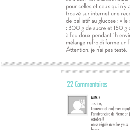
pour celles et ceux qui n’y a
trouvé sur internet une rece
de palliatif au glucose : « le
: 300 g de sucre et 150 g d’
à feu doux pendant 1h envir
mélange refroidi forme un fi
Attention, je n’ai pas testé.
22 Commentaires
MIMIE
JAN
Justine,
06
Laurence attend avec impati
l’anniversaire de Pierre en 
octobre!!
on se régale avec les yeux
bisous