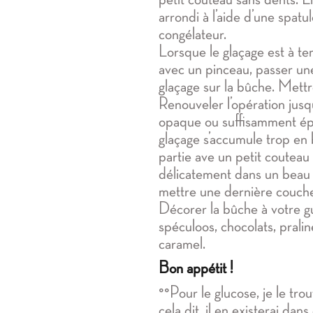
arrondi à l’aide d’une spatu
congélateur.
Lorsque le glaçage est à t
avec un pinceau, passer u
glaçage sur la bûche. Mettr
Renouveler l’opération jusqu
opaque ou suffisamment épai
glaçage s’accumule trop en
partie ave un petit couteau 
délicatement dans un beau p
mettre une dernière couche
Décorer la bûche à votre gu
spéculoos, chocolats, pralin
caramel.
Bon appétit !
°°Pour le glucose, je le tro
cela dit, il en existerai dan