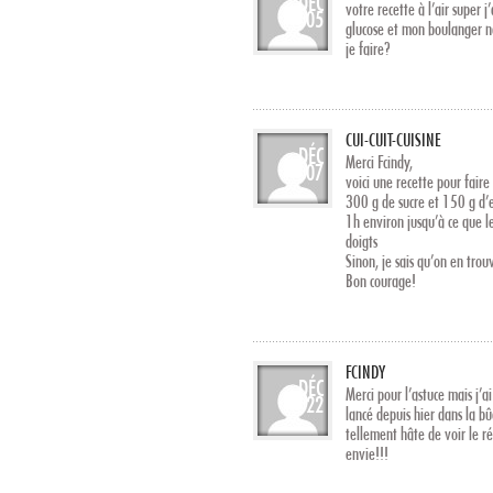
DÉC
votre recette à l’air super j
05
glucose et mon boulanger 
je faire?
CUI-CUIT-CUISINE
DÉC
Merci Fcindy,
07
voici une recette pour faire 
300 g de sucre et 150 g d’e
1h environ jusqu’à ce que l
doigts
Sinon, je sais qu’on en trou
Bon courage!
FCINDY
DÉC
Merci pour l’astuce mais j’
22
lancé depuis hier dans la b
tellement hâte de voir le r
envie!!!