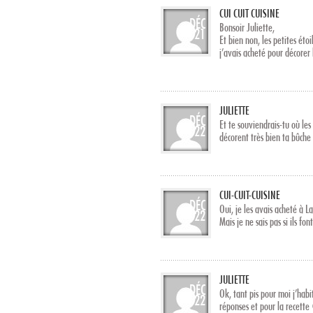
CUI CUIT CUISINE
DÉC
Bonsoir Juliette,
21
Et bien non, les petites étoi
j’avais acheté pour décorer 
JULIETTE
DÉC
Et te souviendrais-tu où les
22
décorent très bien ta bûche 
CUI-CUIT-CUISINE
DÉC
Oui, je les avais acheté à 
22
Mais je ne sais pas si ils fo
JULIETTE
DÉC
Ok, tant pis pour moi j’hab
22
réponses et pour la recett