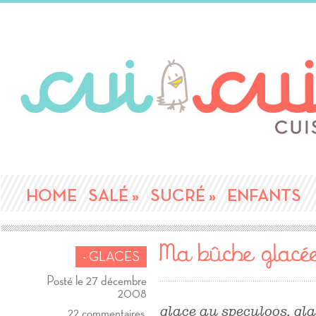
HOME
SALÉ
»
SUCRÉ
»
ENFANTS
Ma bûche glacé
- GLACES
Posté le 27 décembre
2008
glace au speculoos, glac
22 commentaires.