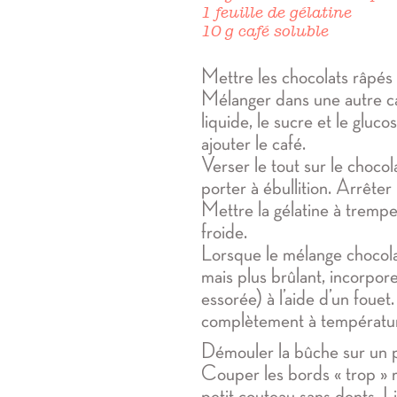
1 feuille de gélatine
10 g café soluble
Mettre les chocolats râpés
Mélanger dans une autre ca
liquide, le sucre et le gluco
ajouter le café.
Verser le tout sur le chocol
porter à ébullition. Arrêter l
Mettre la gélatine à trempe
froide.
Lorsque le mélange chocola
mais plus brûlant, incorpore
essorée) à l’aide d’un fouet.
complètement à températu
Démouler la bûche sur un pl
Couper les bords « trop » 
petit couteau sans dents. Li