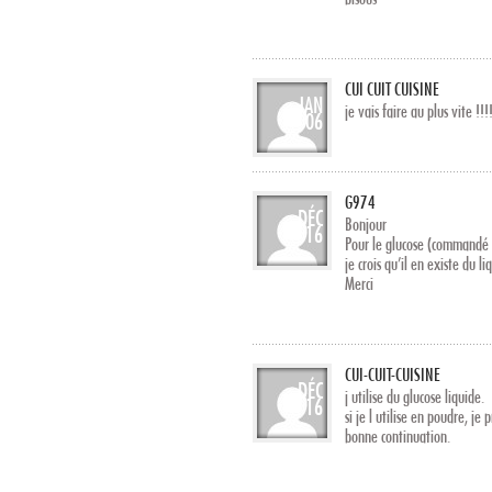
CUI CUIT CUISINE
JAN
je vais faire au plus vite !!!
06
G974
DÉC
Bonjour
16
Pour le glucose (commandé 
je crois qu’il en existe du li
Merci
CUI-CUIT-CUISINE
DÉC
j utilise du glucose liquide.
16
si je l utilise en poudre, je
bonne continuation.