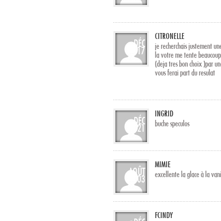
CITRONELLE
DÉC
je recherchais justement un
17
la votre me tente beaucoup,
(deja tres bon choix )par un
vous ferai part du resulat
INGRID
DÉC
buche speculos
21
MIMIE
AOÛT
excellente la glace à la vani
03
FCINDY