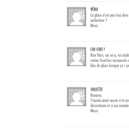
VÉRO
DÉC
La glace n’est pas trop dur
09
sorbetière ?
Merci.
CUI-CUIT !
DÉC
Non Véro, car on a, en réali
10
crème fouettée incorporée 
bloc de glace lorsque ça « 
JULIETTE
DÉC
Bonjour,
20
J’aurais aimé savoir si tu av
décorations et si oui commen
Merci