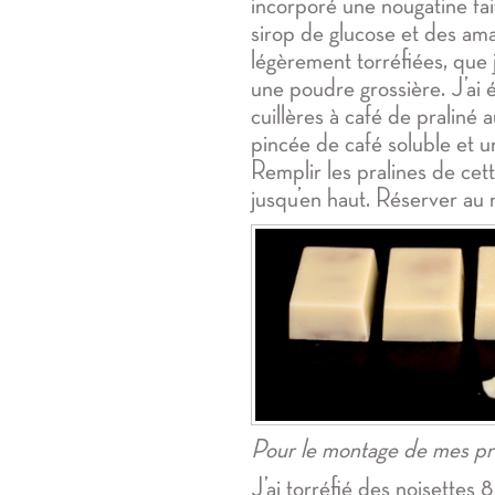
incorporé une nougatine fai
sirop de glucose et des am
légèrement torréfiées, que j
une poudre grossière. J’ai 
cuillères à café de praliné 
pincée de café soluble et u
Remplir les pralines de ce
jusqu’en haut. Réserver au r
Pour le montage de mes pra
J’ai torréfié des noisettes 8