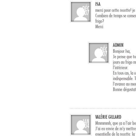
ISA
DÉC
merci pour cette recette! je 
07
Combien de temps se conserv
frigo?
Merci
ADMIN
DÉC
Bonjour Isa,
07
Je pense que tu
jours au frigo m
l’intérieur.
En tous cas, la 
indispensable. 
l’avance au mom
Bonne dégustat
VALÉRIE GILLARD
JAN
Mmmmmh, que ça a l’air bo
04
J’ai eu envie de m’y mett
essentielle de la recette: l