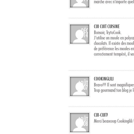
marche avec n’importe que
CUI CUIT CUISINE
DÉC
Bonsoir, TrytoCook.
14
J’utilise un moule en polyc
chocolats. Il existe des moul
de préférence les moules en 
correctement tempéré, il ser
COOKINGLILI
AOÛT
Bravo!!! Il sont magnifiques
07
Trop gourmand ton blog je 
CUI-CUIT!
AOÛT
Merci beaucoup Cookinglili 
08