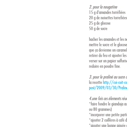
2. pour la nougatine
15 g d’amandes torréfiées
20 g de noisettes torrefiée
25 g de glucose
50 g de sucre
hacher les amandes et les n
mettre le sucre et le glucos
que ça devienne un caramel
retirer du feu et ajouter les
verser sur un papier sulfurisé
reduire en poudre fine.
3. pour le praliné au sucre c
la recette
http://cui-cuit-
post/2009/03/30/Praline-
4.une fois ces élements réu
*faire fondre le gianduja a
ou 80 grammes)
*incorporer une petite part
*ajouter 2 cuillères à café d
*ajouter une bonne pincée 