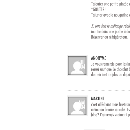
*ajouter une petite pincée 
*GOUTER !
*ajuster avec la nougatine e
5. une fois le mélange réali
mettre dans une poche à dou
Réserver au réfrigérateur.
ANONYME
JUIL
Je vous remercie pour les i
04
reussi sauf que Le chocolat 
doit en mettre plus au depa
MARTINE
MAI
c’est alléchant mais frustra
04
crème au beurre au café. Es
blog? J’aimerais vraiment p