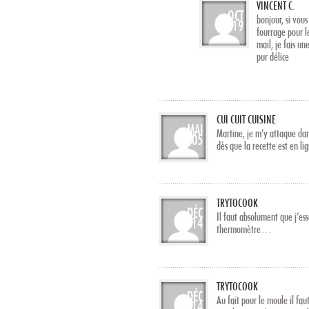
VINCENT C.
OCT
bonjour, si vou
19
fourrage pour 
mail, je fais un
pur délice
CUI CUIT CUISINE
MAI
Martine, je m’y attaque dans
05
dès que la recette est en li
TRYTOCOOK
DÉC
Il faut absolument que j’ess
14
thermomètre…
TRYTOCOOK
DÉC
Au fait pour le moule il fau
14