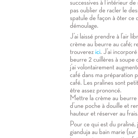
successives à l’intérieur d
pas oublier de racler le d
spatule de façon à ôter ce q
démoulage.
J’ai laissé prendre à l’air l
crème au beurre au café; r
trouverez
ici
. J’ai incorpo
beurre 2 cuillères à soupe
j’ai volontairement augmenté
café dans ma préparation po
café. Les pralines sont peti
être assez prononcé.
Mettre la crème au beurre d
d’une poche à douille et re
hauteur et réserver au frais
Pour ce qui est du praliné, j
gianduja au bain marie (sur f