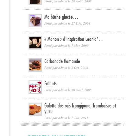
Posté par
admin
le 28 Août, 2008
Ma bûche glacée…
Posté par
admin
le 27 Déc, 2008
« Manon » d’inspiration Leonid*…
Posté par
admin
le 1 Mar, 2009
Carbonade flamande
Posté par
admin
le 3 Oct, 2008
Enfants
Posté par
admin
le 30 Août, 2008
Galette des rois frangipane, framboises et
yuzu
Posté par
admin
le 7 Jan, 2011