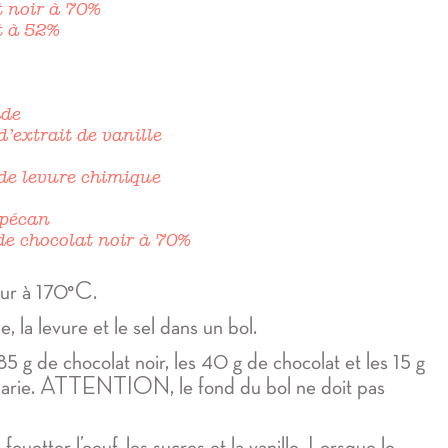
t noir à 70%
t à 52%
ade
 d’extrait de vanille
 de levure chimique
 pécan
 de chocolat noir à 70%
our à 170°C.
, la levure et le sel dans un bol.
85 g de chocolat noir, les 40 g de chocolat et les 15 g
marie. ATTENTION, le fond du bol ne doit pas
fouetter l’oeuf, les sucres et la vanille. Lorsque le