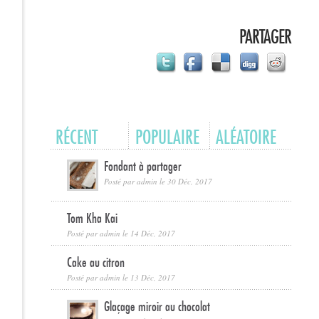
PARTAGER
RÉCENT
POPULAIRE
ALÉATOIRE
Fondant à partager
Posté par
admin
le 30 Déc, 2017
Tom Kha Kai
Posté par
admin
le 14 Déc, 2017
Cake au citron
Posté par
admin
le 13 Déc, 2017
Glaçage miroir au chocolat