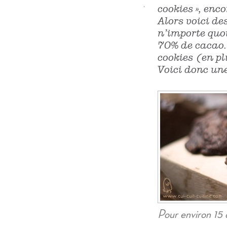
.
cookies », enc
Alors voici de
n’importe quoi
70% de cacao. 
cookies (en pl
Voici donc un
Pour environ 15 