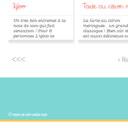
Igloo
Tarte au citron m
Un très bon entremet à la
La tarte au citron
noix de coco qui fait
meringuée… un gran
sensation ! Pour 6
classique ! Bien sûr e
personnes L’igloo se
est aussi délicieuse 
prépare la veille voire
meringue ! 125 g de
l’avant-veille (c’est encore
beurre pommade 1 oe
meilleur) ! 125 g de noix
entier 90 g de sucre g
de coco râpée 200 g de
30 g de poudre
« H
sucre semoule 25 cL de
d’amandes 250 g de
lait 60 g de maïzena 1 dl
farine tamisée 1 fève
de crème...
tonka râpée 4 citron
»
»
g de beurre fondu...
© www.cui-cuit-cuisine.com