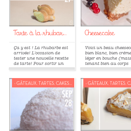
Tarte à la rhubar...
Cheesecake
Ça y est ! La rhubarbe est
Voici un beau cheese
arrivée! L’occasion de
bien blanc, bien crém
tester une nouvelle recette
léger en bouche (mai
de tarte! Pour sortir un
tenant bien au corps
peu des sentiers battus, je
quand même) ! Un ré
me suis lancée dans une
Pour 6/8 personnes
recette trouvée sur le blog
Attention, le moule (
- GÂTEAUX, TARTES, CAKES...
- GÂTEAUX, TARTES, CA
»La Tartine
préférence à fond amo
Gourmande ».Tarte à la
d’environ 16/18cm) 
SEP
rhubarbe vanillée relevée
pouvoir rentrer dans
28
au gingembre; tiens-donc,
plat plus grand alla
ça...
four,...
»
»