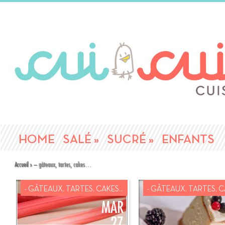
HOME
SALÉ
»
SUCRÉ
»
ENFANTS
Accueil
»
– gâteaux, tartes, cakes…
- GÂTEAUX, TARTES, CAKES...
- GÂTEAUX, TARTES, CA
MAR
27