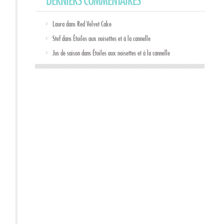
DERNIERS COMMENTAIRES
Laura
dans
Red Velvet Cake
Stef
dans
Étoiles aux noisettes et à la cannelle
Jus de saison
dans
Étoiles aux noisettes et à la cannelle