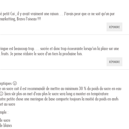
cié petit Cui ; il y avait vraiment une raison… J’avais peur que ce ne soit qu’un pur
marketting, Bravo l’oiseau !!!
RÉPONDRE
ringue est beaucoup trop…. sucrée et donc trop écoeurante lorsqu’on la place sur une
 fruits. Je pense réduire le sucre d’un tiers la prochaine fois.
RÉPONDRE
ceptiques 😛
re un sucre cuit il est recommandé de mettre au minimum 30 % du poids du sucre en eau
 😉 bien sûr plus on met d’eau plus le sucre sera long a monter en température
autre petite chose une meringue de base comporte toujours la moitié du poids en œufs
rt au sucre
mple :
de sucre
de blancs