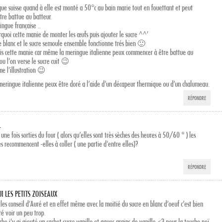
gue suisse quand à elle est monté a 50°c au bain marie tout en fouettant et peut
tre battue au batteur.
ingue française ..
quoi cette manie de monter les œufs puis ajouter le sucre ^^’
e blanc et le sucre semoule ensemble fonctionne trés bien 🙂
sais cette manie car même la meringue italienne peux commencer à être battue au
u l’on verse le sucre cuit 😉
me l’illustration 😉
 meringue italienne peux être doré a l’aide d’un décapeur thermique ou d’un chalumeau.
RÉPONDRE
L
une fois sorties du four ( alors qu’elles sont très sèches des heures à 50/60 ° ) les
 recommencent -elles à coller ( une partie d’entre elles)?
RÉPONDRE
UI LES PETITS ZOISEAUX
i les conseil d’Auré et en effet même avec la moitié du sucre en blanc d’oeuf c’est bien
ré voir un peu trop.
he j’y ai ajouté un sachet sucre vanille et qques grains de vanille <3 pour la touche peï