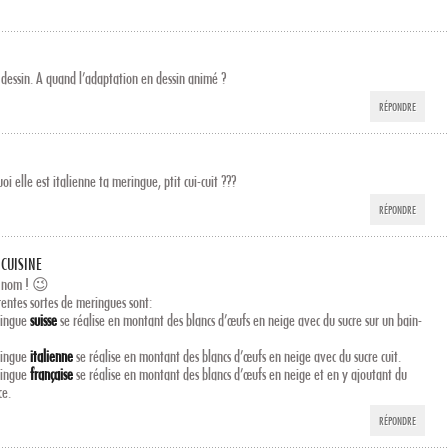
e dessin. A quand l’adaptation en dessin animé ?
RÉPONDRE
oi elle est italienne ta meringue, ptit cui-cuit ???
RÉPONDRE
 CUISINE
n nom ! 😉
rentes sortes de meringues sont:
ringue
suisse
se réalise en montant des blancs d’œufs en neige avec du sucre sur un bain-
ringue
italienne
se réalise en montant des blancs d’œufs en neige avec du sucre cuit.
ringue
française
se réalise en montant des blancs d’œufs en neige et en y ajoutant du
ce.
RÉPONDRE