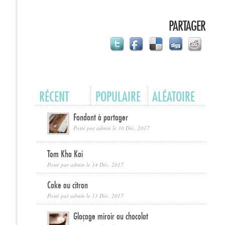
PARTAGER
RÉCENT
POPULAIRE
ALÉATOIRE
Fondant à partager
Posté par
admin
le 30 Déc, 2017
Tom Kha Kai
Posté par
admin
le 14 Déc, 2017
Cake au citron
Posté par
admin
le 13 Déc, 2017
Glaçage miroir au chocolat