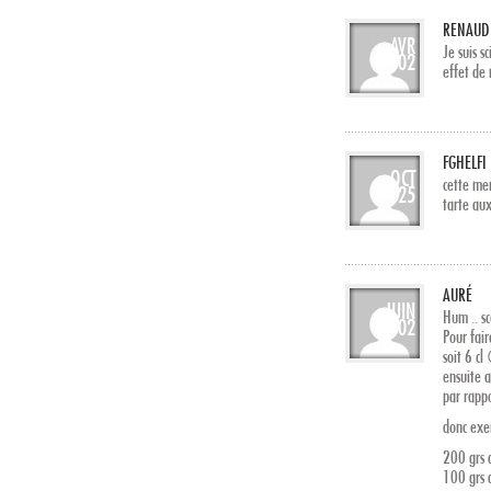
RENAUD
AVR
Je suis s
02
effet de 
FGHELFI
OCT
cette me
25
tarte aux
AURÉ
JUIN
Hum .. s
02
Pour fai
soit 6 cl
ensuite 
par rappo
donc exe
200 grs 
100 grs 