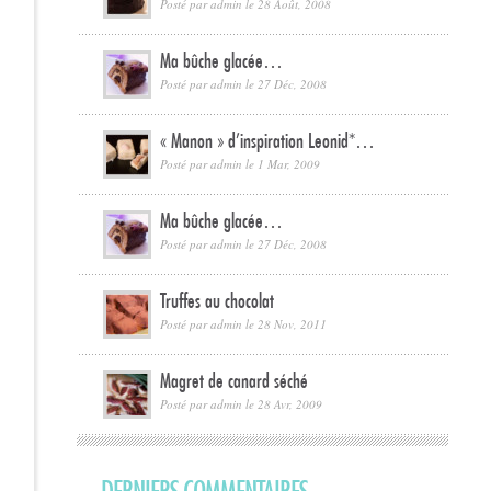
Posté par
admin
le 28 Août, 2008
Ma bûche glacée…
Posté par
admin
le 27 Déc, 2008
« Manon » d’inspiration Leonid*…
Posté par
admin
le 1 Mar, 2009
Ma bûche glacée…
Posté par
admin
le 27 Déc, 2008
Truffes au chocolat
Posté par
admin
le 28 Nov, 2011
Magret de canard séché
Posté par
admin
le 28 Avr, 2009