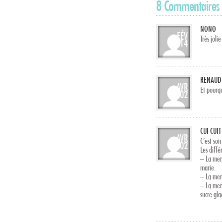
8 Commentaires
NONO
FÉV
Très joli
14
RENAUD
AVR
Et pourqu
02
CUI CUIT
AVR
C’est so
02
Les diffé
– La me
marie.
– La me
– La me
sucre gla