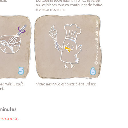
 minutes
 semoule