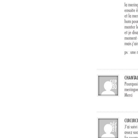
la merin
ensuite ê
et la mer
hum pour
monter l
et je di
moment o
mais j’ai
ps : une
CHANTA
SEP
Pourquoi 
30
meringues
Merci
CUICUIC
DÉC
J’ai suiv
31
assez suc
En revanc