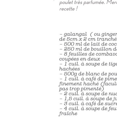
poulet très parfumée. Merc
recette !
– galangal ( ou ginge
de 5cm x 2 cm tranché
– 500 ml de lait de co
– 250 ml de bouillon de
– 8 feuilles de combava
coupées en deux
– 1 cuil. à soupe de ti
hachées
– 500g de blanc de po
– 1 cuil. à café de pim
finement haché (facult
pas trop pimenté)
– 2 cuil. à soupe de 
– 1,5 cuil. à soupe de j
– 3 cuil. à café de suc
– 4 cuil. à soupe de fe
fraîche