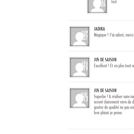
test
26
JADIKA
SEP
Magique ! J’ai adoré, merci
27
JUS DE SAISON
FÉV
Excellent ! Et en plus tout s
19
JUS DE SAISON
JUIL
Superbe ! A réaliser sans mo
13
seront clairement ravis de d
gouter de qualité ne pas o
leur plaisir je pense.