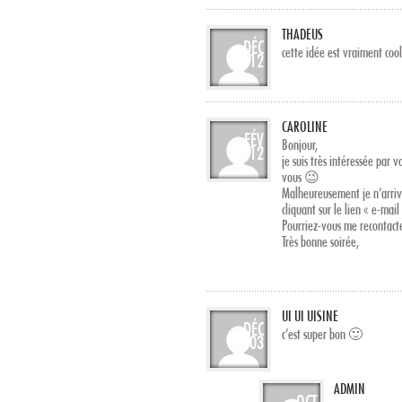
THADEUS
DÉC
cette idée est vraiment co
12
CAROLINE
FÉV
Bonjour,
12
je suis très intéressée par 
vous 😉
Malheureusement je n’arriv
cliquant sur le lien « e-ma
Pourriez-vous me recontact
Très bonne soirée,
UI UI UISINE
DÉC
c’est super bon 🙂
03
ADMIN
OCT