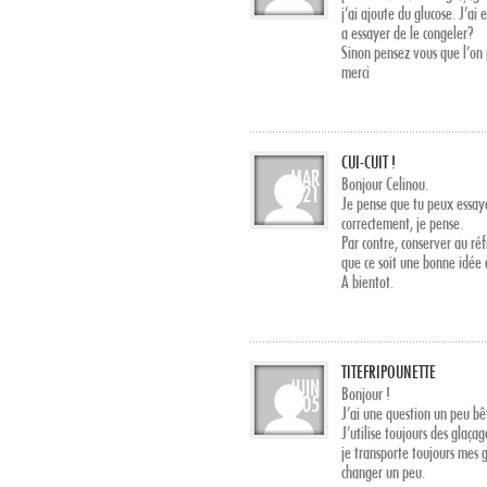
j’ai ajoute du glucose. J’ai
a essayer de le congeler?
Sinon pensez vous que l’on 
merci
CUI-CUIT !
MAR
Bonjour Celinou.
21
Je pense que tu peux essaye
correctement, je pense.
Par contre, conserver au ré
que ce soit une bonne idée 
A bientot.
TITEFRIPOUNETTE
JUIN
Bonjour !
05
J’ai une question un peu bê
J’utilise toujours des glaça
je transporte toujours mes 
changer un peu.