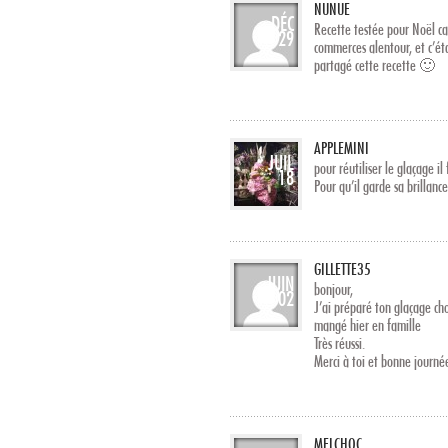
NUNUE
DÉC
Recette testée pour Noël ca
29
commerces alentour, et c’ét
partagé cette recette 🙂
APPLEMINI
JUIL
pour réutiliser le glaçage il
18
Pour qu’il garde sa brillan
GILLETTE35
JUIN
bonjour,
02
J’ai préparé ton glaçage c
mangé hier en famille
Très réussi.
Merci à toi et bonne journé
MELCHOC