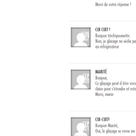
Merci de votre réponse !
CUI CUIT !
JUIN
Bonjour titefripounette.
07
Non, je glacage ne sèche pa
au réfrigérateur.
MARITÉ
SEP
Bonjour,
20
Ce glaçage peut-il être vers
claire pour s’étendre et ret
Merci, marie
CUI-CUIT!
SEP
Bonjour Marité,
21
Oui, le glaçage se verse sur