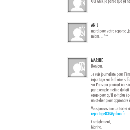
Oui Anis, je pense que ça n
19
ANIS
DÉC
merci pour votre reponse ,
24
miam…^^
MARINE
FÉV
Bonjour,
04
Je suis journaliste pour l’
reportage sur le thème « l’
sur Paris qui pourrait nou
par exemple mettre du lait 
cacao pour qu’il soit plus é
un atelier piour apprendre
Vous pouvez me contacter 
reportage83@yahoo.fr
Cordialement,
Marine.