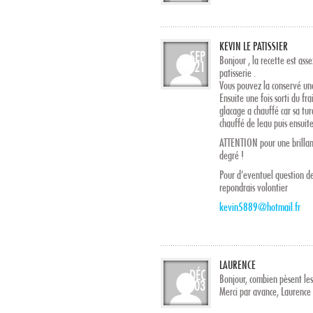
KEVIN LE PATISSIER
SEP
Bonjour , la recette est ass
21
patisserie .
Vous pouvez la conservé une
Ensuite une fois sorti du frai
glacage a chauffé car sa tur
chauffé de leau puis ensuit
ATTENTION pour une brillanc
degré !
Pour d’eventuel question de
repondrais volontier
kevin5889@hotmail.fr
LAURENCE
DÉC
Bonjour, combien pèsent les 
03
Merci par avance, Laurence