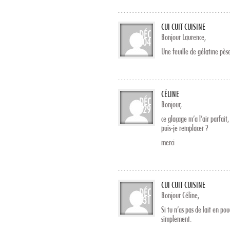
CUI CUIT CUISINE
DÉC
Bonjour Laurence,
04
Une feuille de gélatine pès
CÉLINE
DÉC
Bonjour,
29
ce glaçage m’a l’air parfait
puis-je remplacer ?
merci
CUI CUIT CUISINE
DÉC
Bonjour Céline,
31
Si tu n’as pas de lait en po
simplement.