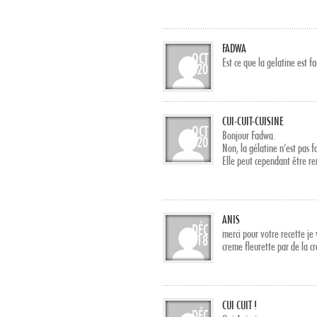
FADWA
OCT
Est ce que la gelatine est f
20
CUI-CUIT-CUISINE
OCT
Bonjour Fadwa.
20
Non, la gélatine n’est pas fa
Elle peut cependant être re
ANIS
DÉC
merci pour votre recette je 
18
creme fleurette par de la c
CUI CUIT !
DÉC