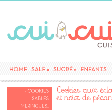
HOME
SALÉ
»
SUCRÉ
»
ENFANTS
Cookies aux écla
- COOKIES,
et noix de péca
SABLÉS,
MERINGUES...