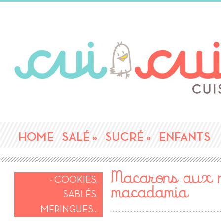
HOME
SALÉ
»
SUCRÉ
»
ENFANTS
Macarons aux 
- COOKIES,
macadamia
SABLÉS,
MERINGUES...