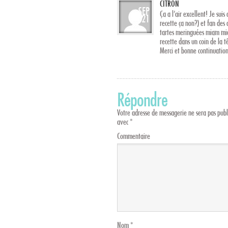
CITRON
SEP
Ça a l’air excellent! Je sui
21
recette ça non?) et fan des 
tartes meringuées miam mia
recette dans un coin de la tê
Merci et bonne continuation
Répondre
Votre adresse de messagerie ne sera pas publ
avec
*
Commentaire
Nom
*