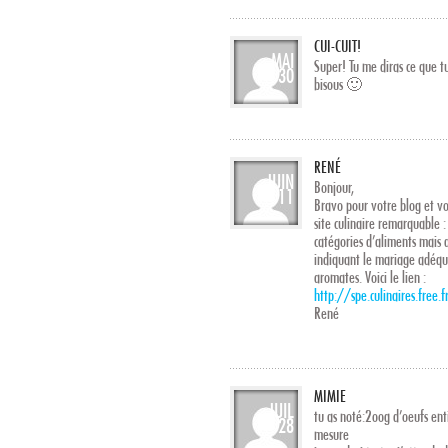
CUI-CUIT!
MAI
Super! Tu me diras ce que t
30
bisous 🙂
RENÉ
JUIN
Bonjour,
11
Bravo pour votre blog et vo
site culinaire remarquable :
catégories d’aliments mais 
indiquant le mariage adéqua
aromates. Voici le lien :
http://spe.culinaires.free.f
René
MIMIE
JUIL
tu as noté:2oog d’oeufs ent
28
mesure