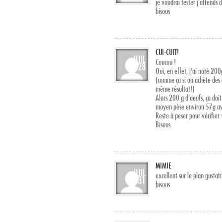
je voudrai tester j’attends d
bisous
CUI-CUIT!
JUIL
Coucou !
28
Oui, en effet, j’ai noté 20
(comme ça si on achète des 
même résultat!)
Alors 200 g d’oeufs, ça doi
moyen pèse environ 57g ave
Reste à peser pour vérifie
Bisous.
MIMIE
JUIL
excellent sur le plan gustati
31
bisous