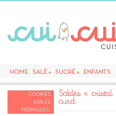
HOME
SALÉ
»
SUCRÉ
»
ENFANTS
Sablés « cristal
- COOKIES,
curd
SABLÉS,
MERINGUES...