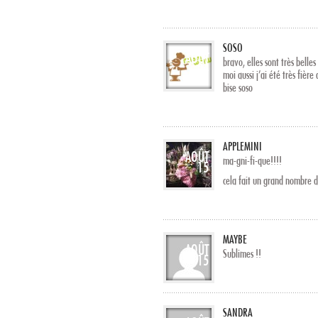
SOSO
AOÛT
bravo, elles sont très belles
04
moi aussi j’ai été très fiè
bise soso
APPLEMINI
AOÛT
ma-gni-fi-que!!!!
15
cela fait un grand nombre de
MAYBE
AOÛT
Sublimes !!
15
SANDRA