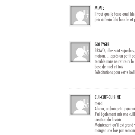
MIMIE
JUIL
il faut que je fasse aussi bi
17
j’en ai l’eau à la bouche et 
GOLFYGIRL
JUIL
BRAVO, elles sont superbes, 
20
maison….après un petit pa
terrible mais ne retire ni l
base de miel et toi?
Félécitations pour cette bell
CUI-CUIT-CUISINE
JUIL
merci !
20
Ah oui, un bon petit parcours
J’ai également mis une cuill
création du levain.
Maintenant qu’il est grand 
manger une fois par semaine