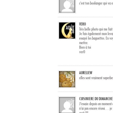
AOÛT
c’est ton boulanger qui va e
16
VERO
AOÛT
Très belle photo qui me fai
18
Je fais également mon leva
essayé les baguettes. En vo
mettre.
Bien à toi
verO
AURELIEW
AOÛT
elles sont vraiment superbe
24
CUISINIERE DU DIMANCHE
AOÛT
J’essaie depuis un moment d
24
n’ai pas encore réussi… je 
croit !!!