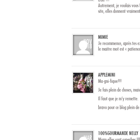
Autrement, je voulais vous f
site, elles donnent vraimen
MIMIE
NOV
Je recommence, après tes exp
18
le maitre mot est « patienc
APPLEMINI
FÉV
Ma-gni-fique!!!
01
Je fais plein de choses, mais
Il faut que je m’y remette.
bravo pour ce blog plein de
100%GOURMANDE NELLY
MAR
Miam elles sont superbes !!